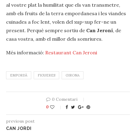
al vostre plat la humilitat que els van transmetre,
amb els fruits de la terra empordanesa i les viandes
cuinades a ‪‎foc‬ lent, volen del xup-xup fer-ne un
present. Perquè sempre sortiu de ‪‎
Can Jeroni
‬, de
casa vostra, amb el millor dels somriures.
Més informació:
Restaurant Can Jeroni
EMPORDÀ
FIGUERES
GIRONA
0 Comentari
0
previous post
CAN JORDI