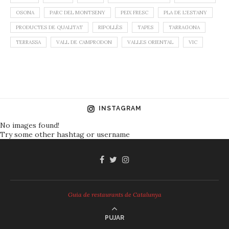
OSONA
PARC DEL MONTSENY
PEIX FRESC
PLA DE L'ESTANY
PRODUCTES DE QUALITAT
RIPOLLÈS
TAPES
TARRAGONA
TERRASSA
VALL DE CAMPRODON
VALLES ORIENTAL
VIC
INSTAGRAM
No images found!
Try some other hashtag or username
Guia de restaurants de Catalunya
PUJAR