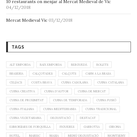
10 restaurants on menjar al Mercat Medieval de Vic
04/12/2018
Mercat Medieval Vic
03/12/2018
TAGS
ALT EMPORDA
BAIX EMPORDA
BERGUEDÀ
BOLETS
BRASERIA
CALÇOTADES
CALÇOTS
CARN A LA BRASA
CELÍACS
COSTA BRAVA
CUINA CASOLANA
CUINA CATALANA
CUINA CREATIVA
CUINA D'AUTOR
CUINA DE MERCAT
CUINA DE PROXIMITAT
CUINA DE TEMPORADA
CUINA FUSIÓ
CUINA ITALIANA
CUINA MEDITERRANIA
CUINA TRADICIONAL
CUINA VEGETARIANA
DEGUSTACIÓ
DESTACAT
ESMORZARS DE FORQUILLA
FIGUERES
GARROTXA
GIRONA
HOTEL
MARISC
MASIA
MENÚ DEGUSTACIÓ
MONTSENY