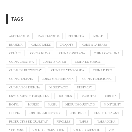
TAGS
ALT EMPORDA
BAIX EMPORDA
BERGUEDÀ
BOLETS
BRASERIA
CALÇOTADES
CALÇOTS
CARN A LA BRASA
CELÍACS
COSTA BRAVA
CUINA CASOLANA
CUINA CATALANA
CUINA CREATIVA
CUINA D'AUTOR
CUINA DE MERCAT
CUINA DE PROXIMITAT
CUINA DE TEMPORADA
CUINA FUSIÓ
CUINA ITALIANA
CUINA MEDITERRANIA
CUINA TRADICIONAL
CUINA VEGETARIANA
DEGUSTACIÓ
DESTACAT
ESMORZARS DE FORQUILLA
FIGUERES
GARROTXA
GIRONA
HOTEL
MARISC
MASIA
MENÚ DEGUSTACIÓ
MONTSENY
OSONA
PARC DEL MONTSENY
PEIX FRESC
PLA DE L'ESTANY
PRODUCTES DE QUALITAT
RIPOLLÈS
TAPES
TARRAGONA
TERRASSA
VALL DE CAMPRODON
VALLES ORIENTAL
VIC