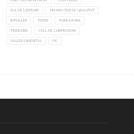
PARC DEL MONTSENY
PEIX FRESC
PLA DE L'ESTANY
PRODUCTES DE QUALITAT
RIPOLLÈS
TAPES
TARRAGONA
TERRASSA
VALL DE CAMPRODON
VALLES ORIENTAL
VIC