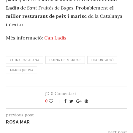
Ladis
de
Sant Fruitós‪ de Bages
. Probablement
el
millor ‪restaurant‬ de ‪‎peix‬ i ‪‎marisc‬
de la ‪Catalunya‬
interior.
Més informació:
Can Ladis
CUINA CATALANA
CUINA DE MERCAT
DEGUSTACIÓ
MARISQUERIA
0 Comentari
0
previous post
ROSA MAR
next post