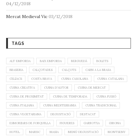
04/12/2018
Mercat Medieval Vic
03/12/2018
TAGS
ALT EMPORDA
BAIX EMPORDA
BERGUEDÀ
BOLETS
BRASERIA
CALÇOTADES
CALÇOTS
CARN A LA BRASA
CELÍACS
COSTA BRAVA
CUINA CASOLANA
CUINA CATALANA
CUINA CREATIVA
CUINA D'AUTOR
CUINA DE MERCAT
CUINA DE PROXIMITAT
CUINA DE TEMPORADA
CUINA FUSIÓ
CUINA ITALIANA
CUINA MEDITERRANIA
CUINA TRADICIONAL
CUINA VEGETARIANA
DEGUSTACIÓ
DESTACAT
ESMORZARS DE FORQUILLA
FIGUERES
GARROTXA
GIRONA
HOTEL
MARISC
MASIA
MENÚ DEGUSTACIÓ
MONTSENY