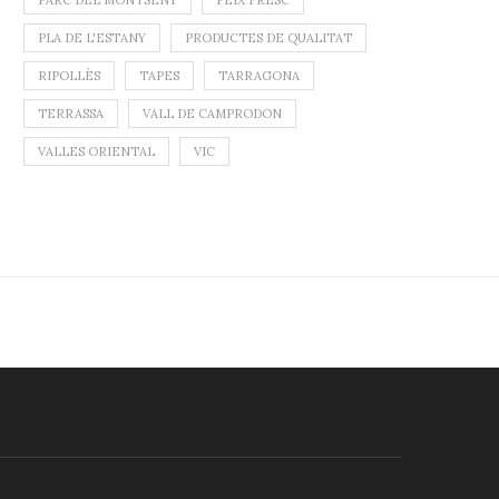
PARC DEL MONTSENY
PEIX FRESC
PLA DE L'ESTANY
PRODUCTES DE QUALITAT
RIPOLLÈS
TAPES
TARRAGONA
TERRASSA
VALL DE CAMPRODON
VALLES ORIENTAL
VIC