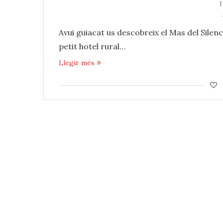
1
Avui ‪‎guiacat‬ us descobreix el Mas del Sile
petit ‪hotel‬ ‪‎rural‬…
Llegir més