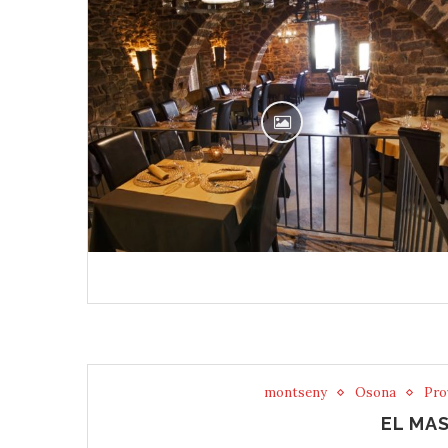
montseny
Osona
Pro
EL MAS