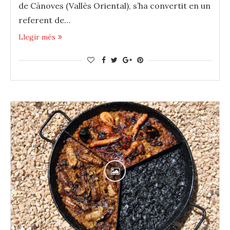
de ‪‎Cànoves‬ (‪‎Vallès‬ Oriental), s’ha convertit en un
referent de…
Llegir més