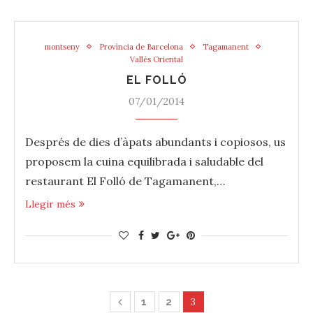
montseny
Província de Barcelona
Tagamanent
Vallès Oriental
EL FOLLÓ
07/01/2014
Després de dies d’àpats abundants i copiosos, us
proposem la ‪‎cuina‬ equilibrada i saludable del
restaurant El Folló de ‪‎Tagamanent‬,…
Llegir més
3
1
2