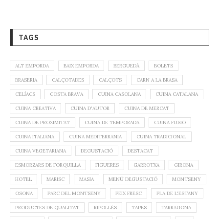
TAGS
ALT EMPORDA
BAIX EMPORDA
BERGUEDÀ
BOLETS
BRASERIA
CALÇOTADES
CALÇOTS
CARN A LA BRASA
CELÍACS
COSTA BRAVA
CUINA CASOLANA
CUINA CATALANA
CUINA CREATIVA
CUINA D'AUTOR
CUINA DE MERCAT
CUINA DE PROXIMITAT
CUINA DE TEMPORADA
CUINA FUSIÓ
CUINA ITALIANA
CUINA MEDITERRANIA
CUINA TRADICIONAL
CUINA VEGETARIANA
DEGUSTACIÓ
DESTACAT
ESMORZARS DE FORQUILLA
FIGUERES
GARROTXA
GIRONA
HOTEL
MARISC
MASIA
MENÚ DEGUSTACIÓ
MONTSENY
OSONA
PARC DEL MONTSENY
PEIX FRESC
PLA DE L'ESTANY
PRODUCTES DE QUALITAT
RIPOLLÈS
TAPES
TARRAGONA