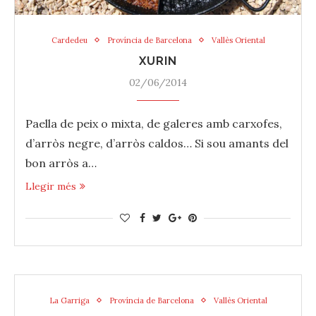
Cardedeu
Província de Barcelona
Vallès Oriental
XURIN
02/06/2014
Paella‬ de ‪‎peix‬ o mixta, de ‪‎galeres‬ amb carxofes,
d’arròs negre, d’arròs caldos… Si sou amants del
bon ‪‎arròs‬ a…
Llegir més
La Garriga
Província de Barcelona
Vallès Oriental