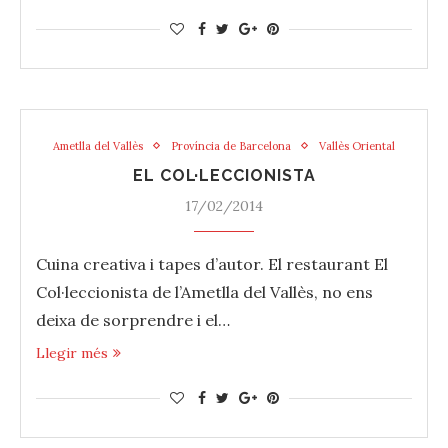
Ametlla del Vallès
Província de Barcelona
Vallès Oriental
EL COL·LECCIONISTA
17/02/2014
‎Cuina‬ creativa i ‪‎tapes‬ d’autor. El ‪‎restaurant‬ El
Col·leccionista de l’Ametlla del ‪‎Vallès‬, no ens
deixa de sorprendre i el…
Llegir més