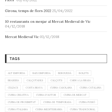
Flors”
05/05/2022
Girona, temps de flors 2022
25/04/2022
10 restaurants on menjar al Mercat Medieval de Vic
04/12/2018
Mercat Medieval Vic
03/12/2018
TAGS
ALT EMPORDA
BAIX EMPORDA
BERGUEDÀ
BOLETS
BRASERIA
CALÇOTADES
CALÇOTS
CARN A LA BRASA
CELÍACS
COSTA BRAVA
CUINA CASOLANA
CUINA CATALANA
CUINA CREATIVA
CUINA D'AUTOR
CUINA DE MERCAT
CUINA DE PROXIMITAT
CUINA DE TEMPORADA
CUINA FUSIÓ
CUINA ITALIANA
CUINA MEDITERRANIA
CUINA TRADICIONAL