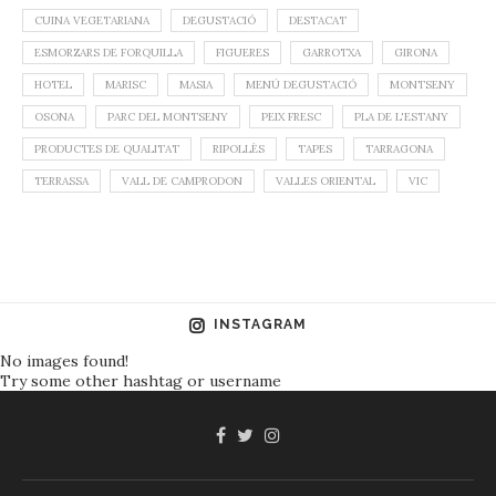
CUINA VEGETARIANA
DEGUSTACIÓ
DESTACAT
ESMORZARS DE FORQUILLA
FIGUERES
GARROTXA
GIRONA
HOTEL
MARISC
MASIA
MENÚ DEGUSTACIÓ
MONTSENY
OSONA
PARC DEL MONTSENY
PEIX FRESC
PLA DE L'ESTANY
PRODUCTES DE QUALITAT
RIPOLLÈS
TAPES
TARRAGONA
TERRASSA
VALL DE CAMPRODON
VALLES ORIENTAL
VIC
INSTAGRAM
No images found!
Try some other hashtag or username