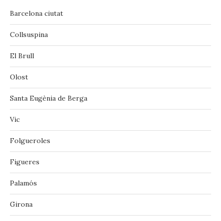
Barcelona ciutat
Collsuspina
El Brull
Olost
Santa Eugènia de Berga
Vic
‪‎Folgueroles‬
Figueres
Palamós
Girona