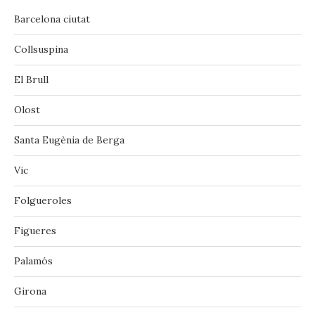
Barcelona ciutat
Collsuspina
El Brull
Olost
Santa Eugènia de Berga
Vic
‪‎Folgueroles‬
Figueres
Palamós
Girona