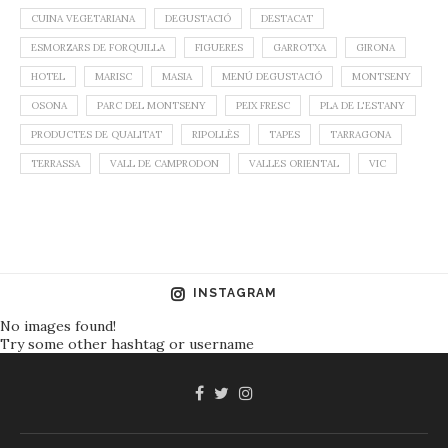
CUINA VEGETARIANA
DEGUSTACIÓ
DESTACAT
ESMORZARS DE FORQUILLA
FIGUERES
GARROTXA
GIRONA
HOTEL
MARISC
MASIA
MENÚ DEGUSTACIÓ
MONTSENY
OSONA
PARC DEL MONTSENY
PEIX FRESC
PLA DE L'ESTANY
PRODUCTES DE QUALITAT
RIPOLLÈS
TAPES
TARRAGONA
TERRASSA
VALL DE CAMPRODON
VALLES ORIENTAL
VIC
INSTAGRAM
No images found!
Try some other hashtag or username