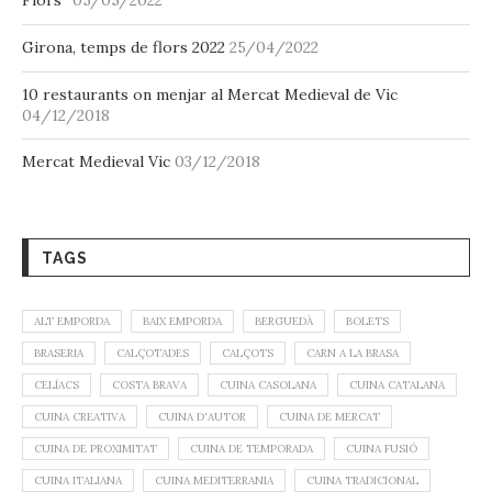
Flors”
05/05/2022
Girona, temps de flors 2022
25/04/2022
10 restaurants on menjar al Mercat Medieval de Vic
04/12/2018
Mercat Medieval Vic
03/12/2018
TAGS
ALT EMPORDA
BAIX EMPORDA
BERGUEDÀ
BOLETS
BRASERIA
CALÇOTADES
CALÇOTS
CARN A LA BRASA
CELÍACS
COSTA BRAVA
CUINA CASOLANA
CUINA CATALANA
CUINA CREATIVA
CUINA D'AUTOR
CUINA DE MERCAT
CUINA DE PROXIMITAT
CUINA DE TEMPORADA
CUINA FUSIÓ
CUINA ITALIANA
CUINA MEDITERRANIA
CUINA TRADICIONAL