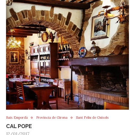
Baix Empordà
Província de Girona
Sant Feliu de Guíxols
CAL POPE
12/01/2017