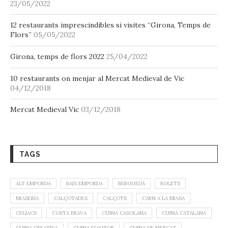
TAGS
ALT EMPORDA
BAIX EMPORDA
BERGUEDÀ
BOLETS
BRASERIA
CALÇOTADES
CALÇOTS
CARN A LA BRASA
CELÍACS
COSTA BRAVA
CUINA CASOLANA
CUINA CATALANA
CUINA CREATIVA
CUINA D'AUTOR
CUINA DE MERCAT
CUINA DE PROXIMITAT
CUINA DE TEMPORADA
CUINA FUSIÓ
CUINA ITALIANA
CUINA MEDITERRANIA
CUINA TRADICIONAL
CUINA VEGETARIANA
DEGUSTACIÓ
DESTACAT
ESMORZARS DE FORQUILLA
FIGUERES
GARROTXA
GIRONA
HOTEL
MARISC
MASIA
MENÚ DEGUSTACIÓ
MONTSENY
OSONA
PARC DEL MONTSENY
PEIX FRESC
PLA DE L'ESTANY
PRODUCTES DE QUALITAT
RIPOLLÈS
TAPES
TARRAGONA
TERRASSA
VALL DE CAMPRODON
VALLES ORIENTAL
VIC