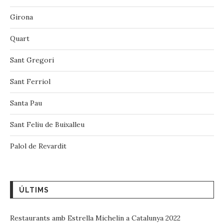
Palol de Revardit
ÚLTIMS
Restaurants amb Estrella Michelin a Catalunya 2022
23/05/2022
12 restaurants imprescindibles si visites “Girona, Temps de
Flors”
05/05/2022
Girona, temps de flors 2022
25/04/2022
10 restaurants on menjar al Mercat Medieval de Vic
04/12/2018
Mercat Medieval Vic
03/12/2018