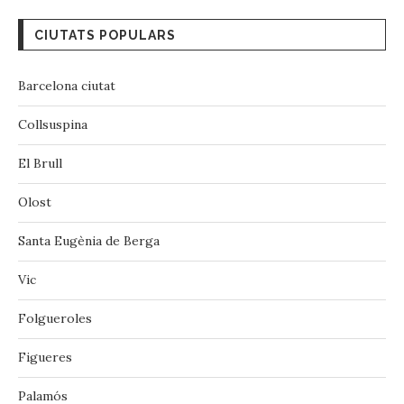
Vic
‪‎Folgueroles‬
Figueres
Palamós
Girona
Quart
Sant Gregori
Sant Ferriol
Santa Pau
Sant Feliu de Buixalleu