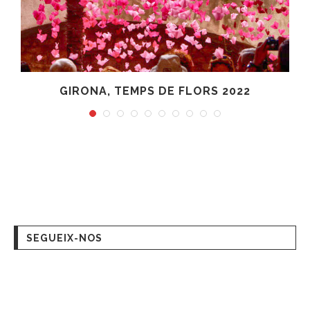
SEGUEIX-NOS
CIUTATS POPULARS
Barcelona ciutat
Collsuspina
El Brull
Olost
Santa Eugènia de Berga