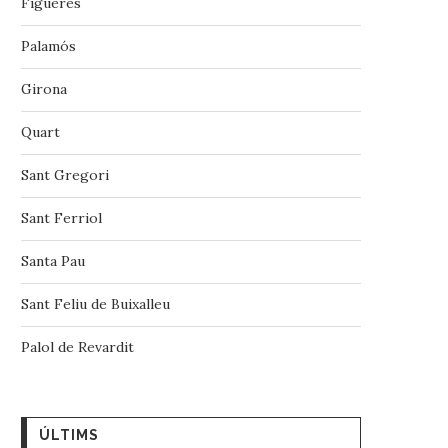
Figueres
Palamós
Girona
A DEL SUBIRÀ
LA SÈQUIA MOLINAR
RES
Quart
Sant Gregori
Sant Ferriol
Santa Pau
Sant Feliu de Buixalleu
Palol de Revardit
ÚLTIMS