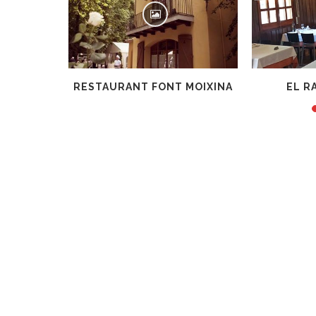
RESTAURANT FONT MOIXINA
EL RACÓ D’EN P