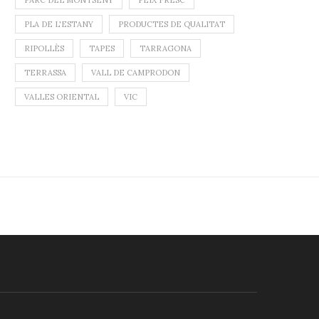
PARC DEL MONTSENY
PEIX FRESC
PLA DE L'ESTANY
PRODUCTES DE QUALITAT
RIPOLLÈS
TAPES
TARRAGONA
TERRASSA
VALL DE CAMPRODON
VALLES ORIENTAL
VIC